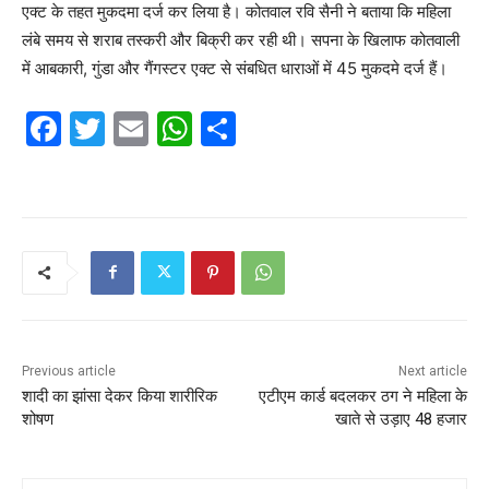
एक्ट के तहत मुकदमा दर्ज कर लिया है। कोतवाल रवि सैनी ने बताया कि महिला
लंबे समय से शराब तस्करी और बिक्री कर रही थी। सपना के खिलाफ कोतवाली
में आबकारी, गुंडा और गैंगस्टर एक्ट से संबधित धाराओं में 45 मुकदमे दर्ज हैं।
F
T
E
W
S
a
w
m
h
h
c
itt
ai
at
ar
e
er
l
s
e
b
A
o
p
o
p
k
Previous article
Next article
शादी का झांसा देकर किया शारीरिक
एटीएम कार्ड बदलकर ठग ने महिला के
शोषण
खाते से उड़ाए 48 हजार