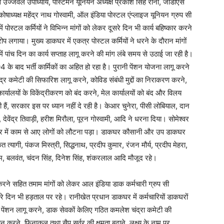
सचिव उज्जवल उपाध्याय, पोस्टमैन यूनियन अध्यक्ष प्रकाश सिंह राना, जीडीएस
ोषाध्यक्ष महेंद्र नाथ गोस्वामी, ऑल इंडिया पोस्टल एंप्लाइज यूनियन ग्रुप सी
ें पोस्टल कर्मियों ने विभिन्न मांगों को लेकर दूसरे दिन भी कार्य बहिष्कार करने
लगाया। मुख्य डाकघर में एकत्र पोस्टल कर्मियों ने धरने के दौरान मांगों
ें पांच दिन का कार्य सप्ताह लागू करने की मांग लंबे समय से उठाई जा रही है।
4 के बाद भर्ती कार्मिकों का अहित हो रहा है। पुरानी पेंशन योजना लागू करने
ंद्र कमेटी की सिफारिश लागू करने, कोविड संबंधी मुद्दों का निराकरण करने,
र्यालयों के विकेंद्रीकरण को बंद करने, मेल कार्यालयों को बंद और विलय
 हैं, सरकार इस पर ध्यान नहीं दे रही है। केआर चुनेरा, पीसी लोबियाल, दान
्य, देवेंद्र तिवाड़ी, हरीश मिरौला, पूरन गोस्वामी, आदि ने धरना दिया। सोमेश्वर
कघर में काम से आए लोगों को लौटना पड़ा। डाकघर कौसानी और उप डाकघर
त्यागी, पंकज मिस्त्री, सिद्धनाथ, प्रदीप कुमार, रंजन मौर्य, प्रदीप मेहरा,
 राम, बलवंत, चंदन सिंह, दिनेश सिंह, शंकरलाल आदि मौजूद रहे।
करने सहित तमाम मांगों को लेकर आल इंडिया डाक कर्मचारी ग्रुप सी
 दिन भी हड़ताल पर रहे। रानीखेत प्रधान डाकघर में कर्मचारियों डाकघरों
ी पेंशन लागू करने, डाक सेवकों केलिए गठित कमलेश चंद्रा कमेटी की
ान करने, फिनाकल तथा सैप सर्वर की क्षमता बढ़ाने, लक्ष्य के नाम पर