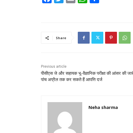
a
w
m
h
h
c
itt
ai
at
ar
e
er
l
s
e
b
A
Share
o
p
o
p
k
Previous article
पीसीएस जे और सहायक भू-वैज्ञानिक परीक्षा की आंसर की जार
पांच अप्रैल तक कर सकते हैं आपत्ति दर्ज
Neha sharma