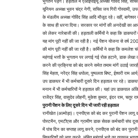
भुगतने पड़ेंगे। हड़ताल में एआईपीईयू अध्यक्ष गोविंद सिंह, 
यूनियन अध्यक्ष भुवन चंद्र नेगी, सचिव जय गिरी गोस्वामी, उपक
के मंडलीय अध्यक्ष गोविंद सिंह आदि मौजूद रहे। वहीं, बागेश्वर म
के साथ ही धरना दिया। सरकार पर मांगों की अनदेखी का आरोप 
को लेकर नारेबाजी की। हड़ताली कर्मियों ने कहा कि डाकघरों म
यह मांग पूरी नहीं की जा रही है। नई पेंशन योजना से वर्ष 200
की मांग पूरी नहीं की जा रही है। कर्मियों ने कहा कि कमलेश च
महंगाई भत्तों के भुगतान पर लगाई गई रोक हटाने, डाक लेखा का
करने की प्रक्रिया को बंद करने समेत तमाम मांगें उठाई जारही
सिंह मेहता, नरेंद्र सिंह धपोला, पुष्पलता बिष्ट, ईश्वरी राम आर
उप डाकघर में भी कर्मचारी दूसरे दिन हड़ताल पर रहे। डा
मनान में भी कर्मचारियों ने हड़ताल की। यहां उप डाकपाल अंकित 
राजेंद्र सिंह, वासुदेव लोहनी, मुकेश कुमार, इंदर राम, चतुर
पुरानी पेंशन के लिए दूसरे दिन भी जारी रही हड़ताल
रानीखेत (अल्मोड़ा)। एनपीएस को बंद कर पुरानी पेंशन लागू 
पोस्टमैन, एमटीएस और ग्रामीण डाक सेवक कर्मचारी संघ दूसरे
में पांच दिन का सप्ताह लागू करने, एनपीएस को बंद कर पुरान
सिफारिशों को लागू करने, लंबित महंगाई भत्ते का तत्काल भुगत