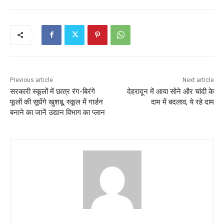
c
itt
ai
at
ar
e
er
l
s
e
b
A
o
p
o
p
k
Previous article
Next article
सरकारी स्कूलों में छात्र रंग-बिरंगे
देहरादून में आया सोने और चांदी के
फूलाें की सूघेंगे खुशबू, स्कूल में गार्डन
दाम में बदलाव, ये रहे दाम
बनाने का जानें उद्यान विभाग का प्लान