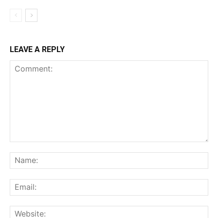
LEAVE A REPLY
Comment:
Na
Ema
Web