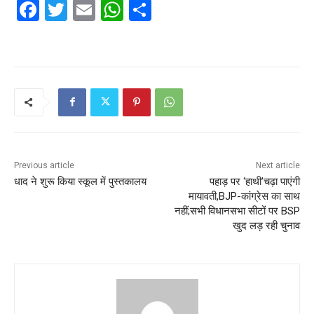
F
T
E
W
S
a
w
m
h
h
c
itt
ai
at
ar
e
er
l
s
e
b
A
o
p
o
p
k
Previous article
Next article
धाद ने शुरू किया स्कूल में पुस्तकालय
पहाड़ पर ‘हाथी’चढ़ा पाएंगी
मायावती,BJP-कांग्रेस का साथ
नहीं;सभी विधानसभा सीटों पर BSP
खुद लड़ रही चुनाव