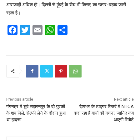
आवाजाही अधिक हो। दिल्ली से म़ुंबई के बीच भी किराए का उतार-चढ़ाव जारी
रहता है।
F
T
E
W
S
a
w
m
h
h
c
itt
ai
at
ar
e
er
l
s
e
b
A
o
p
o
p
k
Previous article
Next article
गंगनहर में डूबे सहारनपुर के दो युवकों
देशभर के टाइगर रिजर्व में NTCA
के शव मिले, सेल्‍फी लेने के दौरान हुआ
करा रहा है बाघों की गणना, जानिए कब
था हादसा
आएगी रिपोर्ट