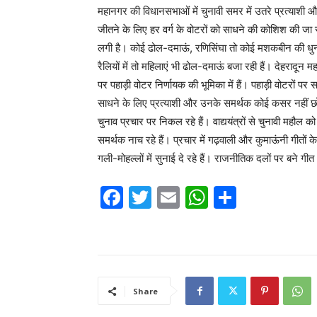
महानगर की विधानसभाओं में चुनावी समर में उतरे प्रत्याशी औ
जीतने के लिए हर वर्ग के वोटरों को साधने की कोशिश की जा रही ह
लगी है। कोई ढोल-दमाऊं, रणिसिंघा तो कोई मशकबीन की धुन से
रैलियों में तो महिलाएं भी ढोल-दमाऊं बजा रही हैं। देहरादून म
पर पहाड़ी वोटर निर्णायक की भूमिका में हैं। पहाड़ी वोटरों पर 
साधने के लिए प्रत्याशी और उनके समर्थक कोई कसर नहीं छोड
चुनाव प्रचार पर निकल रहे हैं। वाद्ययंत्रों से चुनावी मह
समर्थक नाच रहे हैं। प्रचार में गढ़वाली और कुमाऊंनी गीतों के
गली-मोहल्लों में सुनाई दे रहे हैं। राजनीतिक दलों पर बने गीत 
F
T
E
W
S
a
w
m
h
h
c
itt
ai
at
ar
e
er
l
s
e
b
A
Share
o
p