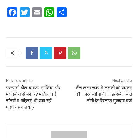
F
T
E
W
S
a
w
m
h
h
c
itt
ai
at
ar
e
er
l
s
e
b
A
o
p
o
p
k
Previous article
Next article
प्रत्याशी ढोल-दमाऊं, रणसिंघा और
तीन लाख रुपये में लड़की को बेचकर
मशकबीन से बना रहे माहौल, कई
की जबरदस्ती शादी, ताऊ समेत सात
रैलियों में महिलाएं भी बजा रहीं
लोगों के खिलाफ मुकदमा दर्ज
पारंपरिक वाद्ययंत्र