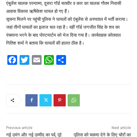
एंबुलेंस चालक परमात्मा, दूसरा गॉर्ड सतवीर व कार का चालक गौतम निवासी
आवास विकास ऋषिकेश घायल हो गए हैं।
सूचना मिलने पर पहुंची पुलिस ने घायलों को एंबुलेंस से अस्पताल में भर्ती कराया।
जहां तीनों घायलों का इलाज चल रहा है। वहीं गॉर्ड जगजीत सिंह के शव का
पंचमाना भरने के बाद पोस्टमार्टम को भेज दिया गया है। कार्यवाहक कोतवाल
नितिश शर्मा ने बताया कि घायलों की हालत ठीक है।
F
T
E
W
S
a
w
m
h
h
c
itt
ai
at
ar
e
er
l
s
e
b
A
o
p
o
p
k
Previous article
Next article
नई उमंग और नई उम्मीद का पर्व, पूरे
पुलिस को चकमा देने के लिए चोरों का