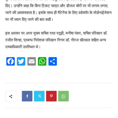
दिए। उन्होंने कहा कि बिना टिकट यात्रा और डीजल चोरी पर भी लगाम लगाए
जाने की आवश्यकता है। इसके साथ ही मैंटेनेंस के लिए वर्कशॉप के मोर्डनाईजेशन
पर भी ध्यान दिए जाने की बात कही।
इस अवसर पर अपर मुख्य सचिव राधा रतूड़ी, मनीषा पंवार, सचिव परिवहन डॉ.
रंजीत सिन्हा, प्रबन्ध निदेशक परिवहन निगम डॉ. नीरज खैरवाल सहित अन्य
उच्चाधिकारी उपस्थित थे।
F
T
E
W
S
a
w
m
h
h
c
itt
ai
at
ar
e
er
l
s
e
b
A
o
p
o
p