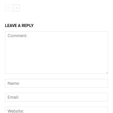
LEAVE A REPLY
Comment:
Na
Ema
Web