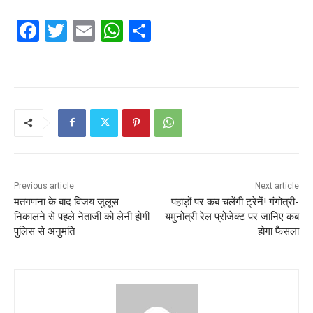
F
T
E
W
S
a
w
m
h
h
c
itt
ai
at
ar
e
er
l
s
e
b
A
o
p
o
p
k
Previous article
Next article
मतगणना के बाद विजय जुलूस
पहाड़ों पर कब चलेंगी ट्रेनें! गंगोत्री-
निकालने से पहले नेताजी को लेनी होगी
यमुनोत्री रेल प्रोजेक्ट पर जानिए कब
पुलिस से अनुमति
होगा फैसला