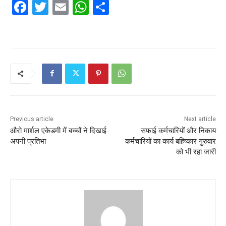
F
T
E
W
S
a
w
m
h
h
c
itt
ai
at
ar
e
er
l
s
e
b
A
o
p
o
p
k
Previous article
Next article
औरो मार्शल एकेडमी में बच्चों ने दिखाई
सफाई कर्मचारियों और निकाय
अपनी प्रतिभा
कर्मचारियों का कार्य बहिष्कार गुरुवार
को भी रहा जारी