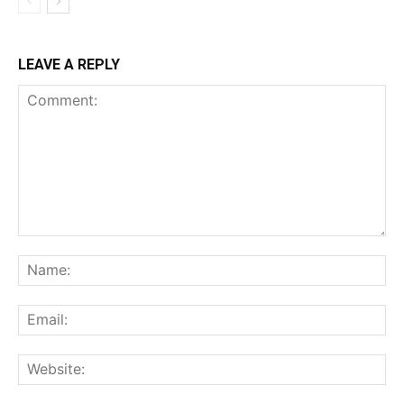
LEAVE A REPLY
Comment:
Na
Ema
Web