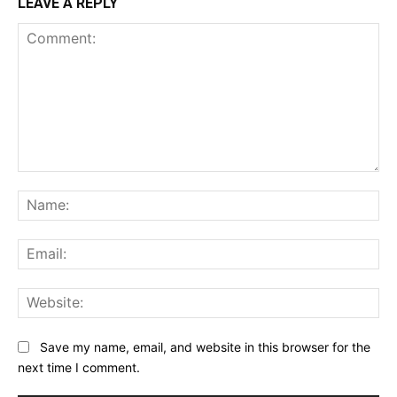
LEAVE A REPLY
Comment:
Na
Ema
Web
Save my name, email, and website in this browser for the
next time I comment.