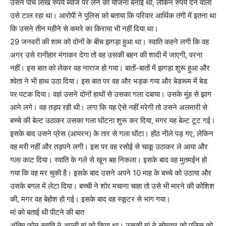
उसने पांच लाख रुपये ब्याज पर लेने की योजना बनाई थी, लेकिन रुपये देने वाला
उसे टाल रहा था। आरोपी ने पुलिस को बताया कि परिवार आर्थिक तंगी में इतना था
कि उसने तीन महीने से कमरे का किराया भी नहीं दिया था।
29 जनवरी की शाम को दोनों के बीच झगड़ा हुआ था। स्वाति कहने लगी कि वह
अगर उसे रानीहार मंगाकर देगा तो वह उसकी बहन की शादी में जाएगी, वरना
नहीं। इस बात को लेकर वह नाराज हो गया। बातों-बातों में झगड़ा शुरू हुआ और
श्वेता ने भी हाथ उठा दिया। इस बात पर वह और भड़क गया और बेडरूम में बेड
पर पटक दिया। वहां उसने दोनों हाथों से उसका गला दबाया। उसके मुंह से झाग
आने लगे। वह तड़प रही थी। लगा कि यह ऐसे नहीं मरेगी तो उसने अलमारी से
बच्चे की बेल्ट उठाकर उसका गला घोंटना शुरू कर दिया, मगर यह बेल्ट टूट गई।
इसके बाद उसने प्रेस (आयरन) के तार से गला घोंटा। होंठ नीले पड़ गए, लेकिन
वह मरी नहीं और तड़पने लगी। इस पर वह रसोई से चाकू उठाकर ले आया और
गला काट दिया। स्वाति के गले से खून बह निकला। इसके बाद वह मुतमईन हो
गया कि वह मर चुकी है। इसके बाद उसने अपने 10 माह के बच्चे को उठाया और
उसके बगल में लेटा दिया। बच्ची ने शोर मचाना चाहा तो उसे भी मारने की कोशिश
की, मगर वह बेहोश हो गई। इसके बाद वह स्कूटर से भाग गया।
मां को बताई थी पीटने की बात
अंतिम फोन स्वाति ने अपनी मां को किया था। उसकी मां ने सोमवार को पुलिस को