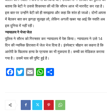
बताया कि बेटी ने उससे शिकायत की थी कि सौरभ आज भी मारपीट कर रहा है।
इस बात पर उन्होंने बेटी को ही समझाया और कहा कि शांत हो जाओ। दोनों आपस
में बैठकर बात कर झगड़ा सुलझा लो, लेकिन अगली खबर यह आई कि स्वाति अब
इस दुनिया में नहीं रही।
न्यायालय ने भेजा जेल
पुलिस ने सौरभ को गिरफ्तार कर न्यायालय में पेश किया। न्यायालय ने उसे 14
दिन की न्यायिक हिरासत में जेल भेज दिया है। इंस्पेक्टर चौहान का कहना है कि
आरोपी के खिलाफ हत्या के प्रयास का भी मुकदमा है। बच्ची का मेडिकल कराया
गया है। उसमें घाव की पुष्टि हुई है।
F
T
E
W
S
a
w
m
h
h
c
itt
ai
at
ar
e
er
l
s
e
b
A
o
p