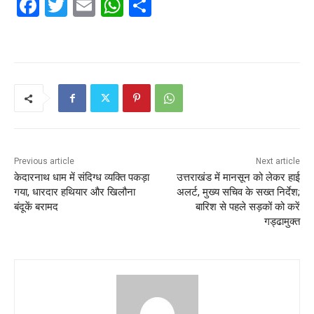
F
T
E
W
S
a
w
m
h
h
c
itt
ai
at
ar
e
er
l
s
e
b
A
o
p
o
p
k
Previous article
Next article
केदारनाथ धाम में संदिग्ध व्यक्ति पकड़ा
उत्तराखंड में मानसून को लेकर हाई
गया, धारदार हथियार और खिलौना
अलर्ट, मुख्य सचिव के सख्त निर्देश;
बंदूकें बरामद
बारिश से पहले सड़कों को करें
गड्ढामुक्त