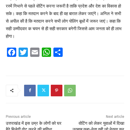
रस्में निभाने से पहले वोटिंग करना जरूरी है ताकि प्रदेश और देश का विकास हो
सके। कहा कि मतदान करने के बाद ही वह बारात लेकर जाएंगे। अनिल ने सभी
से अपील की है कि मतदान करने सभी लोग पोलिंग बूथों में जरूर जाएं। कहा कि
सही उम्मीदवार क चयन से ही सही सरकार बनेगी जिससे आम जनता को ही लाभ
होगा।
F
T
E
W
S
a
w
m
h
h
c
itt
ai
at
ar
e
er
l
s
e
b
A
o
p
o
p
k
Previous article
Next article
उत्तराखंड में इस उम्र के लोगों को घर
वोटिंग को लेकर युवाओं में दिखा
बैठे मिलेगी वोट करने की सुविधा
उत्साह,कहा-नेता वही जो नेतृत्व कर