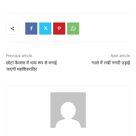
c
itt
ai
at
ar
e
er
l
s
e
b
A
o
p
o
p
k
Previous article
Next article
छोटा कैलास में भव्य रूप से मनाई
गल्ले में रखी नगदी उड़ाई
जाएगी महाशिवरात्रि