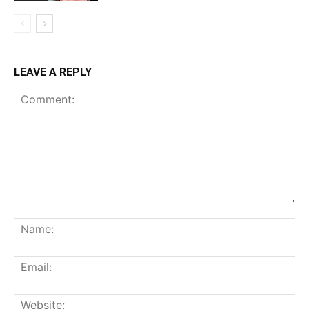
LEAVE A REPLY
Comment:
Na
Ema
Web