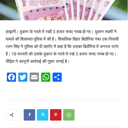
हल्द्वानी। दुकान के गल्ले में रखी 5 हजार रूपए गायब हो गए। दुकान स्वामी ने
मामले की शिकायत पुलिस में की है। शिवालिक विहार बिठौरिया नंबर एक निवासी
रतन सिंह ने पुलिस को दी तहरीर में कहा है कि उसका बिठौरिया में जनरल स्टोर
है। 19 फरवरी को उसके दुकान के गल्ले में रखे 5 हजार रूपए गायब हो गए।
पीड़ित ने कानूनी कार्रवाई की गुहार लगाई है।
F
T
E
W
S
a
w
m
h
h
c
itt
ai
at
ar
e
er
l
s
e
b
A
o
p