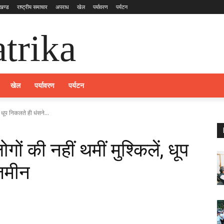
ाखण्ड
राष्ट्रीय समाचार
अपराध
खेल
पर्यावरण
पर्यटन
trika
खेल
पर्यावरण
पर्यटन
, धूप निकलते ही धंसने...
गों की नहीं थमीं मुश्किलें, धूप
जमीन