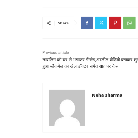
c
itt
ai
at
ar
e
er
l
s
e
b
A
Share
o
p
o
p
k
Previous article
नाबालिग को घर से भगाकर गैंगरेप,अश्लील वीडियो बनाकर शु
हुआ ब्लैकमेल का खेल;डॉक्टर समेत सात पर केस
Neha sharma