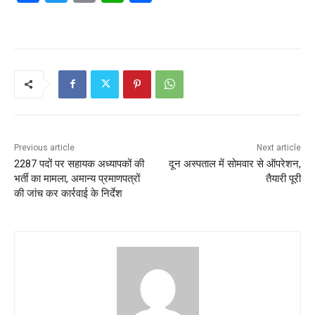
a
w
m
h
h
c
itt
ai
at
ar
e
er
l
s
e
b
A
o
p
o
p
k
Previous article
Next article
2287 पदों पर सहायक अध्यापकों की
दून अस्पताल में सोमवार से ऑपरेशन,
भर्ती का मामला, अमान्य प्रमाणपत्रों
तैयारी पूरी
की जांच कर कार्रवाई के निर्देश