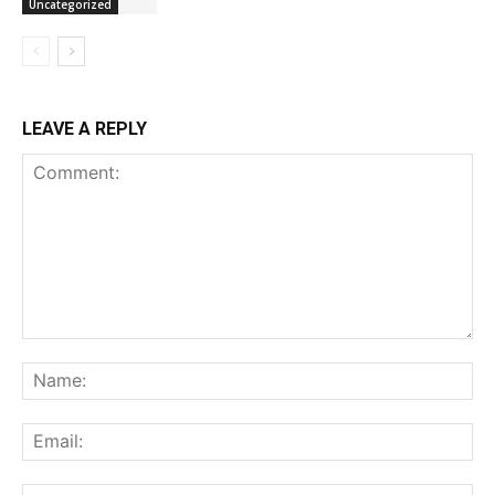
Uncategorized
LEAVE A REPLY
Comment:
Na
Ema
Web