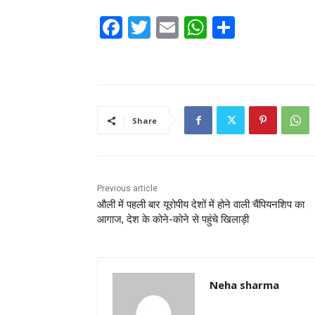
F
T
E
W
S
a
w
m
h
h
c
itt
ai
at
ar
e
er
l
s
e
b
A
Share
o
p
o
p
k
Previous article
औली में पहली बार यूरोपीय देशों में होने वाली चैंपियनशिप का
आगाज, देश के कोने-कोने से पहुंचे खिलाड़ी
Neha sharma