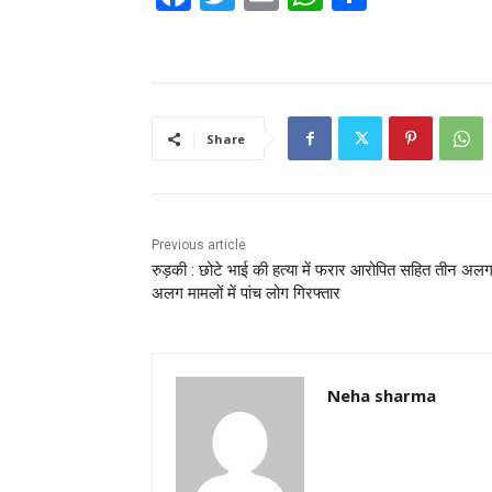
a
w
m
h
h
c
itt
ai
at
ar
e
er
l
s
e
b
A
Share
o
p
o
p
k
Previous article
रुड़की : छोटे भाई की हत्या में फरार आरोपित सहित तीन अल
अलग मामलों में पांच लोग गिरफ्तार
Neha sharma