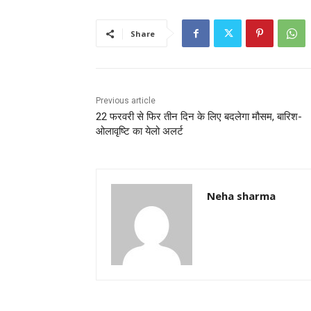
e
er
l
s
e
b
A
Share
o
p
o
p
k
Previous article
22 फरवरी से फिर तीन दिन के लिए बदलेगा मौसम, बारिश-
ओलावृष्टि का येलो अलर्ट
Neha sharma