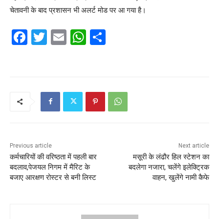
चेतावनी के बाद प्रशासन भी अलर्ट मोड पर आ गया है।
F
T
E
W
S
a
w
m
h
h
c
itt
ai
at
ar
e
er
l
s
e
b
A
o
p
o
p
k
Previous article
Next article
कर्मचारियों की वरिष्ठता में पहली बार
मसूरी के लंढौर हिल स्टेशन का
बदलाव,पेजयल निगम में मैरिट के
बदलेगा नजारा, चलेंगे इलेक्ट्रिक
बजाए आरक्षण रोस्टर से बनी लिस्ट
वाहन, खुलेंगे नामी कैफे