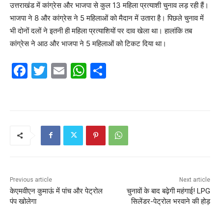
उत्तराखंड में कांग्रेस और भाजपा से कुल 13 महिला प्रत्याशी चुनाव लड़ रही हैं।
भाजपा ने 8 और कांग्रेस ने 5 महिलाओं को मैदान में उतारा है। पिछले चुनाव में
भी दोनों दलों ने इतनी ही महिला प्रत्याशियों पर दाव खेला था। हालांकि तब
कांग्रेस ने आठ और भाजपा ने 5 महिलाओं को टिकट दिया था।
F
T
E
W
S
a
w
m
h
h
c
itt
ai
at
ar
e
er
l
s
e
b
A
o
p
o
p
k
Previous article
Next article
केएमवीएन कुमाऊं में पांच और पेट्रोल
चुनावों के बाद बढ़ेगी महंगाई! LPG
पंप खोलेगा
सिलेंडर-पेट्रोल भरवाने की होड़