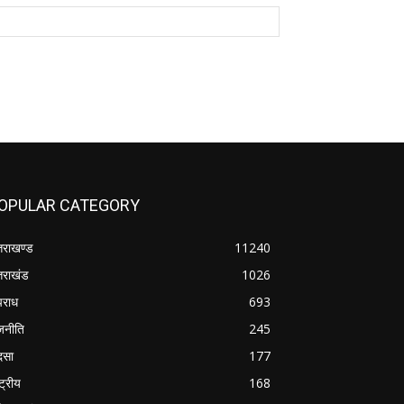
OPULAR CATEGORY
्तराखण्ड
11240
्तराखंड
1026
राध
693
जनीति
245
दसा
177
्ट्रीय
168