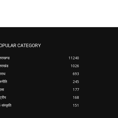
OPULAR CATEGORY
्तराखण्ड
11240
्तराखंड
1026
राध
693
जनीति
245
दसा
177
्ट्रीय
168
म-संस्कृति
151