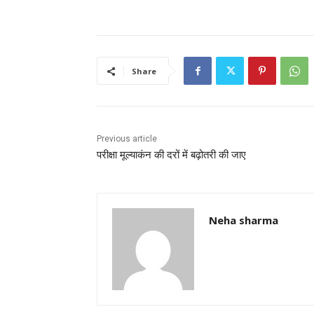
a
w
m
h
h
c
itt
ai
at
ar
e
er
l
s
e
b
A
Share
o
p
o
p
k
Previous article
परीक्षा मूल्याकंन की दरों में बढ़ोतरी की जाए
Neha sharma