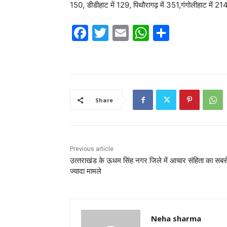
150, डीडीहाट में 129, पिथौरागढ़ में 351,गंगोलीहाट में 214 
F
T
E
W
S
a
w
m
h
h
c
itt
ai
at
ar
e
er
l
s
e
b
A
Share
o
p
o
p
k
Previous article
उत्‍तराखंड के ऊधम सिंह नगर ज‍िले में आचार संहिता का सबस
ज्यादा मामले
Neha sharma