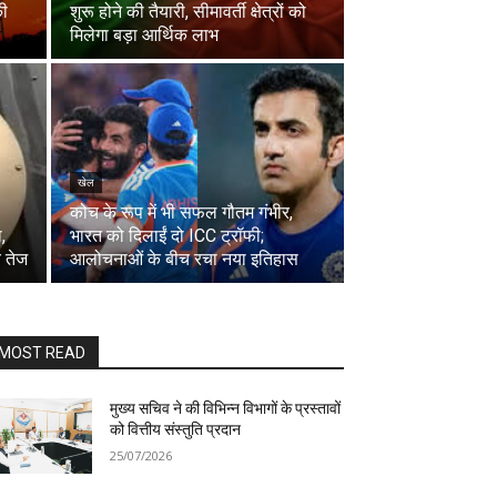
की
शुरू होने की तैयारी, सीमावर्ती क्षेत्रों को
मिलेगा बड़ा आर्थिक लाभ
खेल
कोच के रूप में भी सफल गौतम गंभीर,
,
भारत को दिलाईं दो ICC ट्रॉफी;
च तेज
आलोचनाओं के बीच रचा नया इतिहास
MOST READ
मुख्य सचिव ने की विभिन्न विभागों के प्रस्तावों
को वित्तीय संस्तुति प्रदान
25/07/2026