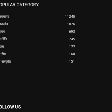
OPULAR CATEGORY
्तराखण्ड
11240
्तराखंड
1026
राध
693
जनीति
245
दसा
177
्ट्रीय
168
म-संस्कृति
151
OLLOW US