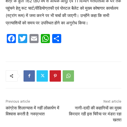
क्षेत्र के कुल 162 (80 वर्ष से अधिक आयु) एवं 11 दिव्यांग मतदाताओं के घर तक
पहुंचने हेतु रूट चार्ट/वीडियोग्राफी एवं पोस्टल बैलेट को मुख्य कोषागार कार्यालय
(स्ट्रांग रूम) में जमा करने पर भी चर्चा की जाएगी। उन्होंने कहा कि सभी
प्रत्याशियों को समय पर उपस्थित होने का अनुरोध किया।
F
T
E
W
S
a
w
m
h
h
c
itt
ai
at
ar
e
er
l
s
e
b
A
o
p
o
p
k
Previous article
Next article
कांग्रेस शिलान्यास में नहीं लोकार्पण में
नानी-दादी की कहानियों का मुख्य
विश्वास करती है: नवप्रभात
किरदार रही इस चिरैया पर मंडरा रहा
खतरा