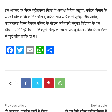
इस अवसर पर फिल्म प्रोड्यूसर गिल्ड के अध्यक्ष नितिन आहूजा, पर्यटन विभाग के
अपर निदेशक विवेक सिंह चौहान, वरिष्ठ शोध अधिकारी सुरेंद्र सिंह सामंत,
उत्तराखण्ड फिल्म विकास परिषद के नोडल अधिकारी/संयुक्त निदेशक के एस
चौहान, अभिनेत्री हिमानी शिवपुरी, चित्रांशी रावत, रूप दुर्गापाल सहित फिल्म क्षेत्र
से जुड़े लोग उपस्थित थे।
F
T
E
W
S
a
w
m
h
h
c
itt
ai
at
ar
e
er
l
s
e
b
A
o
p
o
p
k
Previous article
Next article
दो अक्टूबर: कांग्रेस पार्टी ने किया,
बी.एस.नेगी महिला पॉलिटेक्निक में